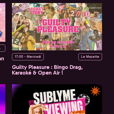
Paris, France
17:00 - Mercredi
Le Mazette
an
Guilty Pleasure : Bingo Drag,
Karaoké & Open Air !