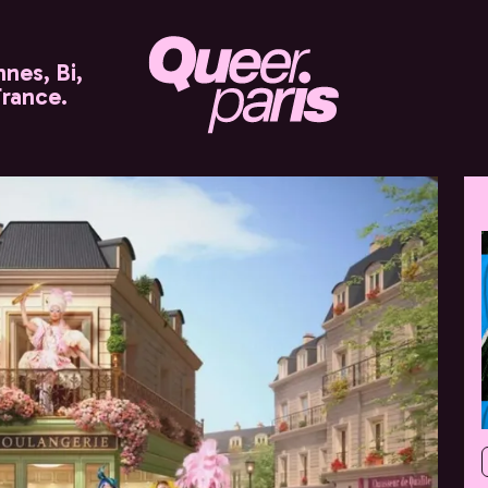
nes, Bi,
France.