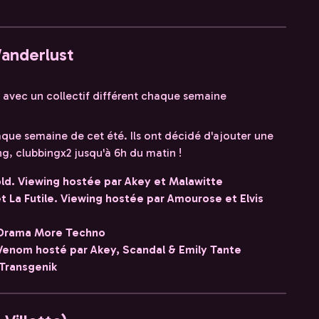
Wanderlust
g avec un collectif différent chaque semaine
aque semaine de cet été. Ils ont décidé d'ajouter une
ng, clubbingx2 jusqu'à 6h du matin !
 Bold. Viewing hostée par Akey et Malawitte
 et La Futile. Viewing hostée par Amourose et Elvis
ss Drama More Techno
& Venom hosté par Akey, Scandal & Emily Tante
 Transgenik