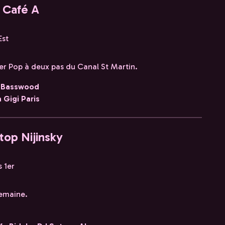
 Café A
Est
er Pop à deux pas du Canal St Martin.
DJ Basswood
 Gigi Paris
top Nijinsky
s 1er
semaine.