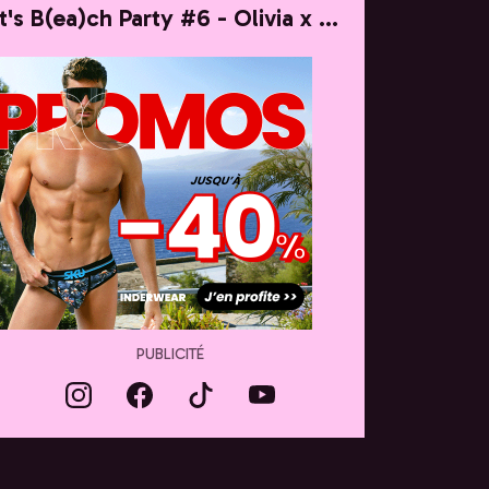
It's B(ea)ch Party #6 - Olivia x Taylor
PUBLICITÉ