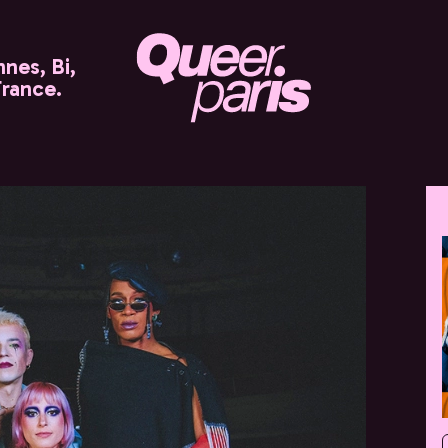
nes, Bi,
France.