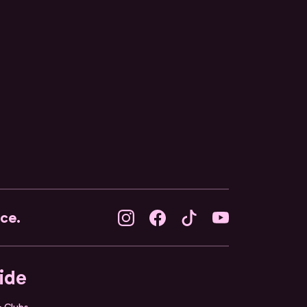
nce.
ide