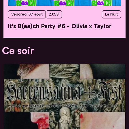
Vendredi 07 août
23:59
La Nuit
It's B(ea)ch Party #6 - Olivia x Taylor
Ce soir