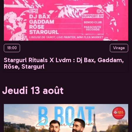
18:00
Virage
Stargurl Rituals X Lvdm : Dj Bax, Gaddam,
Rõse, Stargurl
Jeudi 13 août