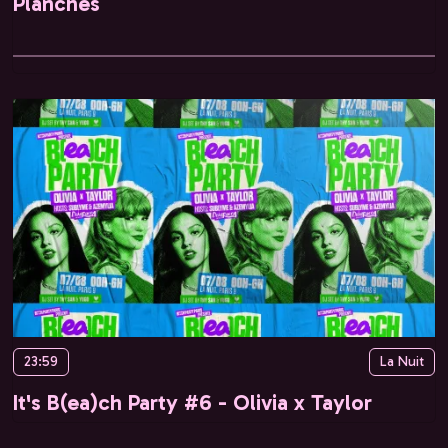
Planches
23:59
La Nuit
It's B(ea)ch Party #6 - Olivia x Taylor