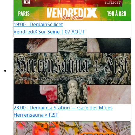
19:00 - Demain
Scilicet
VendrediX Sur Seine | 07 AOUT
23:00 - Demain
La Station — Gare des Mines
Herrensauna × FIST