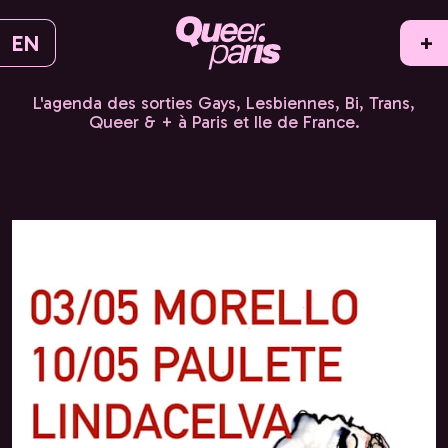
EN
+
L'agenda des sorties Gays, Lesbiennes, Bi, Trans,
Queer & + à Paris et Ile de France.