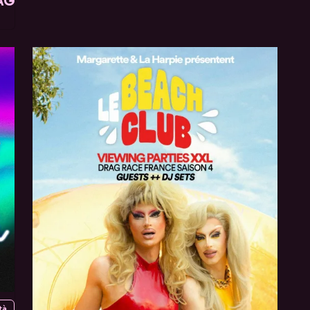
AG
tà