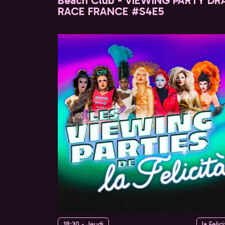
Beach Club - VIEWING PARTY DR
RACE FRANCE #S4E5
18:30 - Jeudi
la Felici