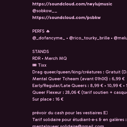
https://soundcloud.com/neylujmusic
@sobkow__
https://soundcloud.com/psbkw
PERFS 🔥
@_dofancyme_ • @rico_tourky_brille • @mel
STANDS
RDR • Merch MQ
🎟️ Tixx
Drag queer/queen/king/créatures : Gratuit 
Mental Queer Tcheam (avant 01h00) : 6,99 €
Early/Regular/Late Queers : 8,99 € • 10,99 € • 
Queer Flexeur : 28,06 € (tarif soutien + casq
Sur place : 16 €
prévoir du cash pour les vestiaires 💵
Tarif solidaire pour étudiant·e·s & en galère
mentalqueer.solidaire@gmail.com