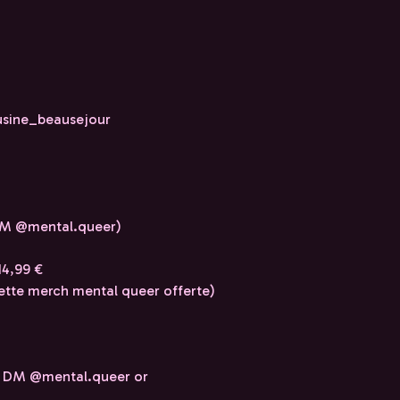
usine_beausejour
(DM @mental.queer)
14,99 €
uette merch mental queer offerte)
s : DM @mental.queer or