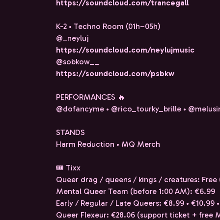
https://soundcloud.com/trancegall
K-2 • Techno Room (01h–05h)
@_neyluj
https://soundcloud.com/neylujmusic
@sobkow__
https://soundcloud.com/psbkw
PERFORMANCES 🔥
@dofancyme • @rico_tourky_brille • @melus
STANDS
Harm Reduction • MQ Merch
🎟️ Tixx
Queer drag / queens / kings / creatures: Fr
Mental Queer Team (before 1:00 AM): €6.99
Early / Regular / Late Queers: €8.99 • €10.99 
Queer Flexeur: €28.06 (support ticket + free