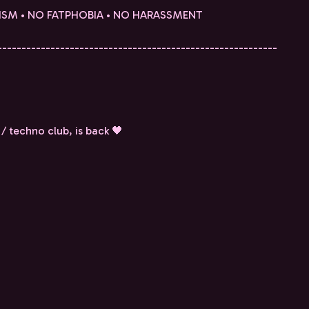
ISM • NO FATPHOBIA • NO HARASSMENT
----------------------------------------------------------
 / techno club, is back 🖤