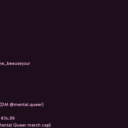
ine_beausejour
ee (DM @mental.queer)
• €14.99
 Mental Queer merch cap)