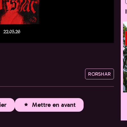
RORSHAR
ier
Mettre en avant