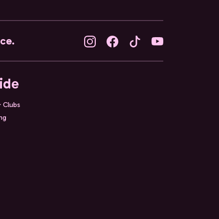
nce.
ide
& Clubs
ing