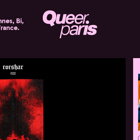
nes, Bi,
France.