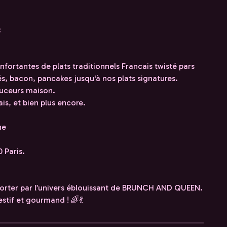
:
fortantes de plats traditionnels Francais twisté pars
lés, bacon, pancakes jusqu'à nos plats signatures.
douceurs maison.
ais, et bien plus encore.
ne
 Paris.
porter par l’univers éblouissant de BRUNCH AND QUEEN.
tif et gourmand ! 🌈💃