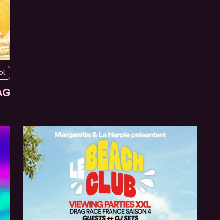
ol
AG