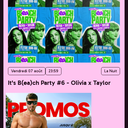
Vendredi 07 août
23:59
La Nuit
It's B(ea)ch Party #6 - Olivia x Taylor