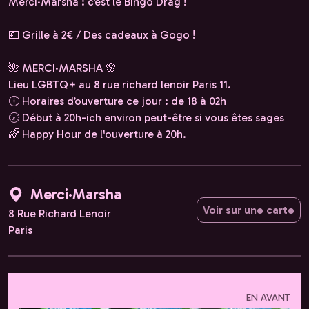
Merci·Marsha : c’est le Bingo Drag !
💶 Grille à 2€ / Des cadeaux à Gogo !
🌺 MERCI·MARSHA 🌸
Lieu LGBTQ+ au 8 rue richard lenoir Paris 11.
🕕 Horaires d’ouverture ce jour : de 18 à 02h
🕢 Début à 20h-ich environ peut-être si vous êtes sages
🌈 Happy Hour de l'ouverture à 20h.
Merci·Marsha
Voir sur une carte
8 Rue Richard Lenoir
Paris
EN AVANT