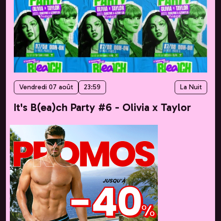
Vendredi 07 août
23:59
La Nuit
It's B(ea)ch Party #6 - Olivia x Taylor