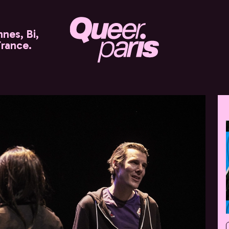
nes, Bi,
France.