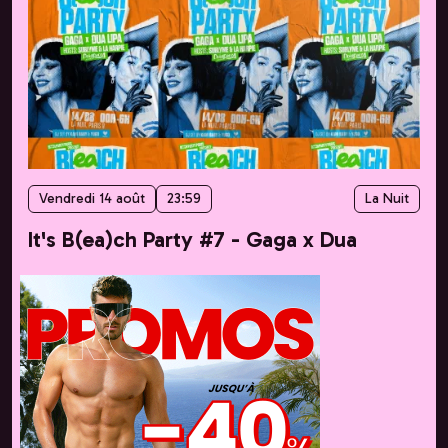
Vendredi 14 août
23:59
La Nuit
It's B(ea)ch Party #7 - Gaga x Dua