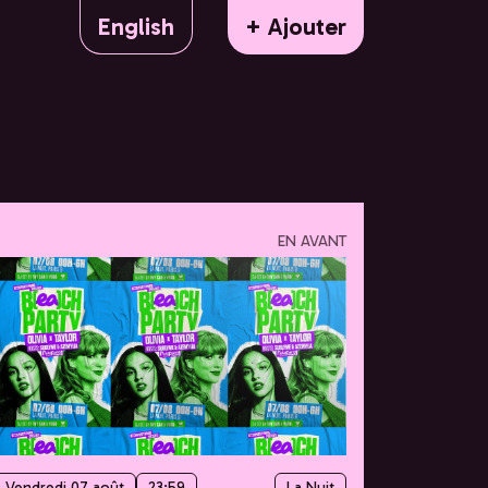
English
+ Ajouter
EN AVANT
Vendredi 07 août
23:59
La Nuit