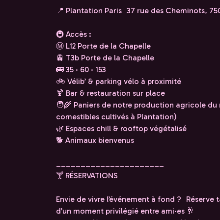
📍 Plantation Paris 37 rue des Cheminots, 750
🚇 Accès :
Ⓜ️ L12 Porte de la Chapelle
🚊 T3b Porte de la Chapelle
🚌 35 · 60 · 153
🚲 Vélib’ & parking vélo à proximité
🍹 Bar & restauration sur place
🧑‍🌾 Paniers de notre production agricole d
comestibles cultivés à Plantation)
🌿 Espaces chill & rooftop végétalisé
🐕 Animaux bienvenus
______________________
🍸 RÉSERVATIONS
Envie de vivre l’événement à fond ? Réserve t
d’un moment privilégié entre ami·es 🥂