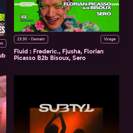
23:30 - Demain
Virage
es
Fluid : Frederic., Fjusha, Florian
ub
Picasso B2b Bisoux, Sero