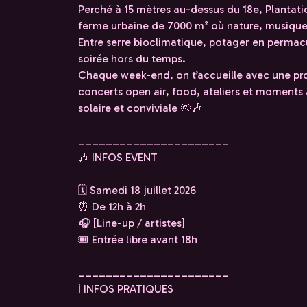
Perché à 15 mètres au-dessus du 18e, Plantati
ferme urbaine de 7000 m² où nature, musique
Entre serre bioclimatique, potager en permacul
soirée hors du temps.
Chaque week-end, on t’accueille avec une pr
concerts open air, food, ateliers et moments
solaire et conviviale 🌞🎶
______________________
🎶 INFOS EVENT
🗓️ Samedi 18 juillet 2026
⏰ De 12h à 2h
🎧 [Line-up / artistes]
🎟️ Entrée libre avant 18h
______________________
ℹ️ INFOS PRATIQUES