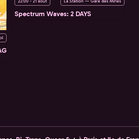
22:00 - 21 août
La Station — Gare des Mines
Spectrum Waves: 2 DAYS
ol
AG