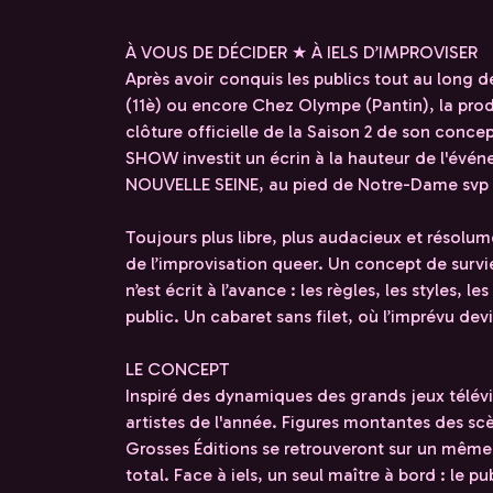
À VOUS DE DÉCIDER ★ À IELS D’IMPROVISER
Après avoir conquis les publics tout au long 
(11è) ou encore Chez Olympe (Pantin), la pr
clôture officielle de la Saison 2 de son con
SHOW investit un écrin à la hauteur de l'événe
NOUVELLE SEINE, au pied de Notre-Dame svp 
Toujours plus libre, plus audacieux et résolume
de l’improvisation queer. Un concept de survie
n’est écrit à l’avance : les règles, les styles, le
public. Un cabaret sans filet, où l’imprévu dev
LE CONCEPT
Inspiré des dynamiques des grands jeux télévis
artistes de l'année. Figures montantes des s
Grosses Éditions se retrouveront sur un même
total. Face à iels, un seul maître à bord : le p