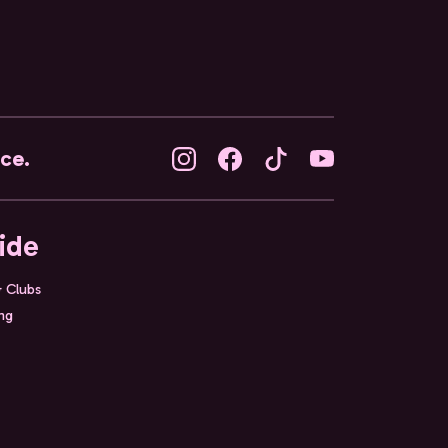
nce.
ide
& Clubs
ing