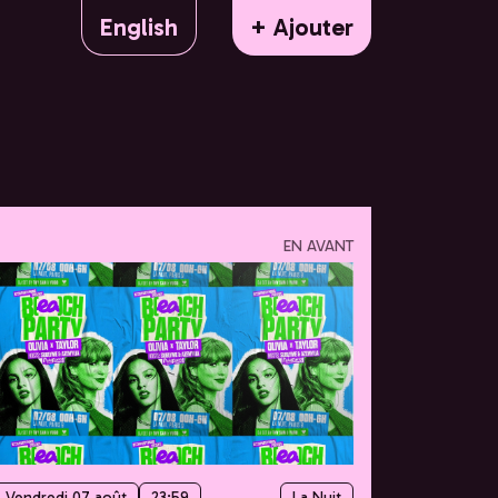
English
+ Ajouter
EN AVANT
Vendredi 07 août
23:59
La Nuit