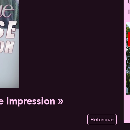
e Impression »
Hétonque