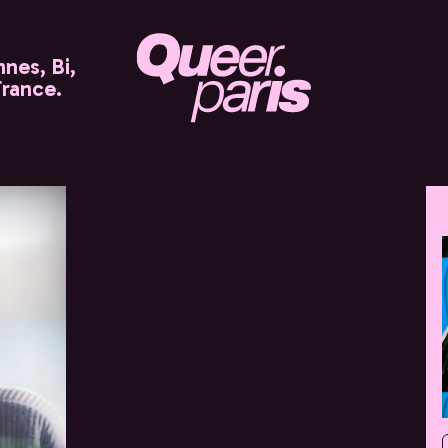
nes, Bi,
France.