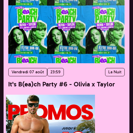
Vendredi 07 août
23:59
La Nuit
It's B(ea)ch Party #6 - Olivia x Taylor