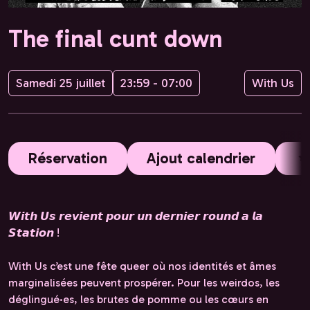
The final cunt down
Samedi 25 juillet
23:59 - 07:00
With Us
Réservation
Ajout calendrier
𝙒𝙞𝙩𝙝 𝙐𝙨 𝙧𝙚𝙫𝙞𝙚𝙣𝙩 𝙥𝙤𝙪𝙧 𝙪𝙣 𝙙𝙚𝙧𝙣𝙞𝙚𝙧 𝙧𝙤𝙪𝙣𝙙 𝙖 𝙡𝙖
𝙎𝙩𝙖𝙩𝙞𝙤𝙣 !
With Us c’est une fête queer où nos identités et âmes
marginalisées peuvent prospérer. Pour les weirdos, les
déglingué·es, les brutes de pomme ou les cœurs en