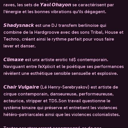
raves, les sets de 𝙔𝙖ë𝙡 𝙊𝙝𝙖𝙮𝙤𝙣 se caractérisent par
l'énergie et les bonnes vibrations qu'ils dégagent.
𝙎𝙝𝙖𝙙𝙮𝙨𝙣𝙖𝙘𝙠 est une DJ transfem berlinoise qui
combine de la Hardgroove avec des sons Tribal, House et
Techno, créant ainsi le rythme parfait pour vous faire
lever et danser.
𝘾𝙡𝙞𝙢𝙖𝙭𝙚 est unx artiste erotic td$ contemporain.
Naviguant entre l’eXplicit et le poétique ses performances
révèlent une esthétique sensible sensuelle et explosive.
𝘾𝙝𝙖𝙞𝙧 𝙑𝙪𝙡𝙜𝙖𝙞𝙧𝙚 (Lé Henry-Serebryakov) est artiste de
cirque contemporain, danseureuse, performeureuse,
acteurice, stripper et TDS. Son travail questionne le
système binaire qui préserve et entretient les violences
hétéro-patriarcales ainsi que les violences colonialistes.