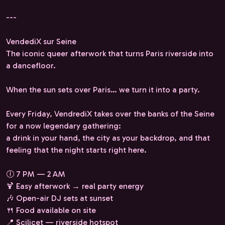
---
VendediX sur Seine
The iconic queer afterwork that turns Paris riverside into
a dancefloor.
When the sun sets over Paris… we turn it into a party.
Every Friday, VendrediX takes over the banks of the Seine
for a now legendary gathering:
a drink in your hand, the city as your backdrop, and that
feeling that the night starts right here.
🕕 7 PM — 2 AM
🍹 Easy afterwork → real party energy
🎶 Open-air DJ sets at sunset
🍴 Food available on site
📍 Scilicet — riverside hotspot