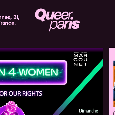
nes, Bi,
France.