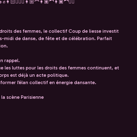
✊👩🏻👱🏻‍♀️👩🏼‍🦰👩🏽‍🦱👩🏾‍🦱✊🏾
droits des femmes, le collectif Coup de liesse investit
midi de danse, de fête et de célébration. Parfait
ion.
un rappel.
e les luttes pour les droits des femmes continuent, et
orps est déjà un acte politique.
nsformer l’élan collectif en énergie dansante.
 la scène Parisienne