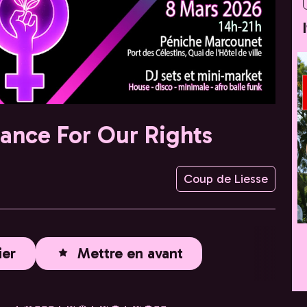
nce For Our Rights
Coup de Liesse
ier
Mettre en avant