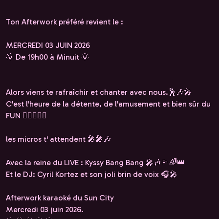
Ton Afterwork préféré revient le :
MERCREDI 03 JUIN 2026
🌞 De 19h00 à Minuit 🌞
Alors viens te rafraîchir et chanter avec nous.🕺🎶🎤
C'est l'heure de la détente, de l'amusement et bien sûr du
FUN 🏳️‍🌈✨️🎶🎤
les micros t' attendent 🎤🎤🎶
Avec la reine du LIVE : Kyssy Bang Bang 🎤🎶🏳️‍🌈👑
Et le DJ: Cyril Kortez et son joli brin de voix 🎧🎤
Afterwork karaoké du Sun City
Mercredi 03 juin 2026.