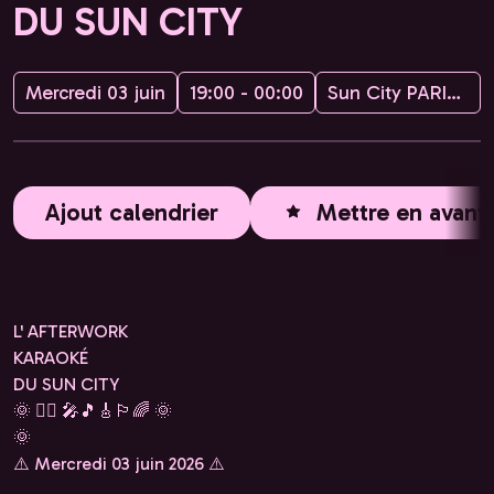
DU SUN CITY
Mercredi 03 juin
19:00 - 00:00
Sun City PARIS, Kyssy Bang Bang
Ajout calendrier
Mettre en avant
L' AFTERWORK
KARAOKÉ
DU SUN CITY
🌞 🏳️‍🌈 🎤🎵🎸🏳️‍🌈 🌞
🌞
⚠️ Mercredi 03 juin 2026 ⚠️