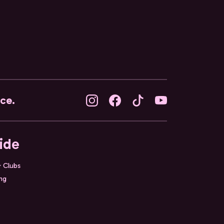
nce.
ide
& Clubs
ing