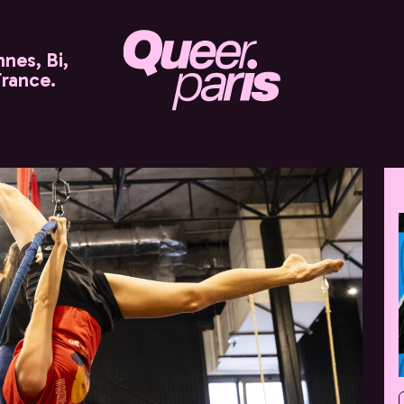
nes, Bi,
France.