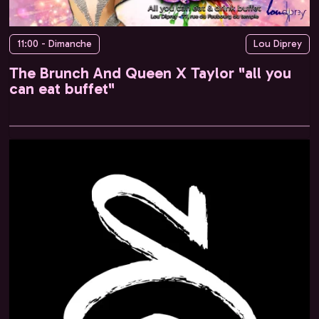
11:00 - Dimanche
Lou Diprey
The Brunch And Queen X Taylor "all you
can eat buffet"