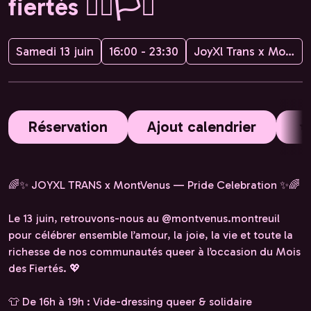
fiertés 🏳️‍🌈🏳️‍⚧️
Samedi 13 juin
16:00 - 23:30
JoyXl Trans x Montvenus
Réservation
Ajout calendrier
🌈✨ JOYXL TRANS x MontVenus — Pride Celebration ✨🌈
Le 13 juin, retrouvons-nous au @montvenus.montreuil
pour célébrer ensemble l’amour, la joie, la vie et toute la
richesse de nos communautés queer à l’occasion du Mois
des Fiertés. 💖
👕 De 16h à 19h : Vide-dressing queer & solidaire