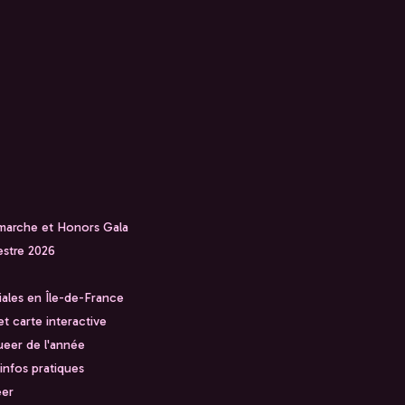
 marche et Honors Gala
stre 2026
iales en Île-de-France
t carte interactive
ueer de l'année
 infos pratiques
eer