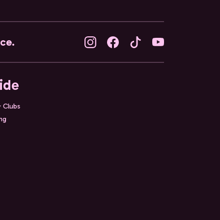
nce.
ide
& Clubs
ing