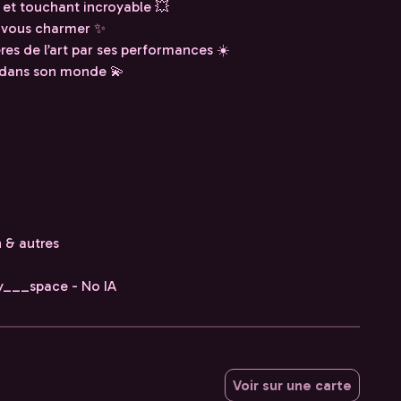
 et touchant incroyable 💥
a vous charmer ✨
ères de l’art par ses performances ☀️
 dans son monde 💫
h & autres
y___space - No IA
Voir sur une carte