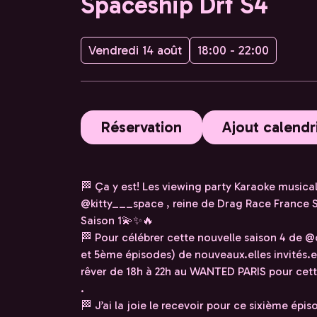
Spaceship Drf S4
Vendredi 14 août
18:00 - 22:00
Réservation
Ajout calendr
🏁 Ça y est! Les viewing party Karaoke musical
@kitty___space , reine de Drag Race France Sa
Saison 1💫✨🔥
🏁 Pour célébrer cette nouvelle saison 4 de @
et 5ème épisodes) de nouveaux.elles invités.e
rêver de 18h à 22h au WANTED PARIS pour cett
.
🏁 J’ai la joie le recevoir pour ce sixième épis