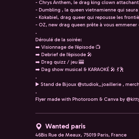
- Chrys Anthem, le drag king clown attachant
- Dumbling , la queen vietnamienne qui saur
- Kokabiel, drag queer qui repousse les fronti
- OZ, new drag queen prête à vous emmener
.
Déroulé de la soirée:
➡️ Visionnage de l’épisode 📺
➡️ Debrief de l’épisode 🎤
➡️ Drag quizz / jeu 🎰
➡️ Dag show musical & KARAOKÉ 🎤 💃🕺
.
▶️ Stand de Bijoux @studiok_joaillerie , merc
.
Flyer made with Photoroom & Canva by @kitt
Wanted paris
46Bis Rue de Meaux, 75019 Paris, France