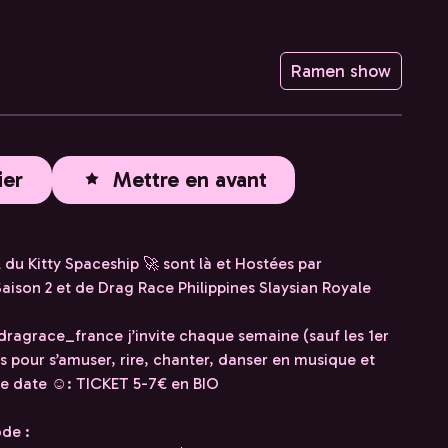
Ramen show
ier
Mettre en avant
 du Kitty Spaceship 🚀 sont là et Hostées par
ison 2 et de Drag Race Philippines Slaysian Royale
dragrace_france j’invite chaque semaine (sauf les 1er
s pour s’amuser, rire, chanter, danser en musique et
e date ☺️: TICKET 5-7€ en BIO
ode :