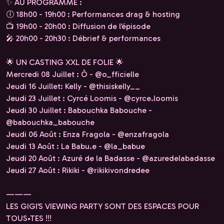
✨ AU PROGRAMME :
🕕 18h00 - 19h00 : Performances drag & hosting
📺 19h00 - 20h00 : Diffusion de l’épisode
🎤 20h00 - 20h30 : Débrief & performances
🌟 UN CASTING XXL DE FOLIE 🌟
Mercredi 08 Juillet : Ô - @o_fficielle
Jeudi 16 Juillet: Kelly - @thisiskelly__
Jeudi 23 Juillet : Cyrcé Loomis - @cyrce.loomis
Jeudi 30 Juillet : Babouchka Babouche -
@babouchka_babouche
Jeudi 06 Août : Enza Fragola - @enzafragola
Jeudi 13 Août : La Babu.e - @la_babue
Jeudi 20 Août : Azuré de la Badasse - @azuredelabadasse
Jeudi 27 Août : Rikiki - @rikikivondredee
———
LES GIGI’S VIEWING PARTY SONT DES ESPACES POUR
TOUS•TES !!!