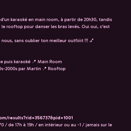
 d'un karaoké en main room, à partir de 20h30, tandis
 le rooftop pour danser les bras levés. Oui oui, c'est
nous, sans oublier ton meilleur outfiiiit !!! 💅
te puis karaoké 📍 Main Room
 90s-2000s par Martin 📍 Rooftop
com/results?rid=356737&pid=1001
0 / de 17h à 19h / en intérieur ou au -1 / jamais sur le