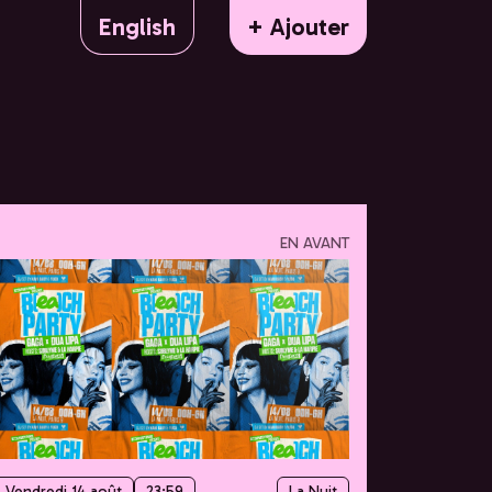
English
+ Ajouter
EN AVANT
Vendredi 14 août
23:59
La Nuit