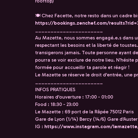
rooftop)
🍽️ Chez Facette, notre resto dans un cadre b
https://bookings.zenchef.com/results?rid
______________________
Au Mazette, nous sommes engagé.e.s dans un
respectant les besoins et la liberté de toustes
transigerons jamais. Toute personne ayant de
pourra se voir exclure de notre lieu. N’hésite
formée pour accueillir ta parole et réagir !
Le Mazette se réserve le droit d'entrée, une pr
______________________
INFOS PRATIQUES
Horaires d'ouverture : 17:00 - 01:00
Food : 18:30 - 23:00
Le Mazette : 69 port de la Râpée 75012 Paris
Gare de Lyon (1/14) Bercy (14/6) Gare d'Austerl
IG :
https://www.instagram.com/lemazette