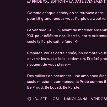
🌈 PRIDE XXL EDITION – LA DATE ÉVÉNEMENT, 
Comme chaque année, on se retrouve dans un li
pour LE grand rendez-vous Purple du week-en
Le vendredi 26 juin, avant de marcher ensemble
XXL pour célébrer nos libertés, notre existe
seule la Purple sait le faire. 💜
Préparez-vous : cette année, on compte vous c
envahir les rues dès le lendemain. Et côté 
risquent de vous plaire 👀
Des milliers de personnes, une ambiance élec
seule mission : commencer la Pride comme il 
Be Proud. Be Loved. Be Purple.
🎧 : DJ SET - JOSH - NANOHANNA - VENDO