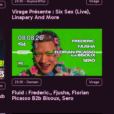
23:30 - Aujourd'hui
Virage
es
Virage Présente : Six Sex (Live),
Linapary And More
23:30 - Demain
Virage
es
Fluid : Frederic., Fjusha, Florian
ub
Picasso B2b Bisoux, Sero