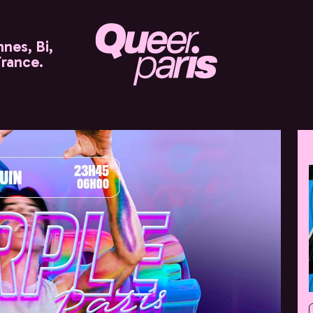
nes, Bi,
France.