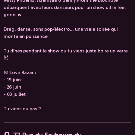
Misty Phoenix, Azémylia & Jenny From the Blocnote
débarquent avec leurs danseurs pour un show ultra feel
good 🔥
Drag, danse, sons pop/électro… une vraie soirée qui
monte en puissance
Tu dînes pendant le show ou tu viens juste boire un verre
😈
📅 Love Bazar :
- 19 juin
- 26 juin
- 03 juillet
Tu viens ou pas ?
77 Rue du Faubourg du