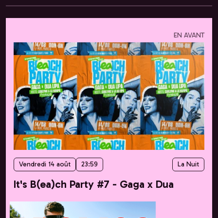
EN AVANT
Vendredi 14 août
23:59
La Nuit
It's B(ea)ch Party #7 - Gaga x Dua