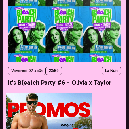
Vendredi 07 août
23:59
La Nuit
It's B(ea)ch Party #6 - Olivia x Taylor