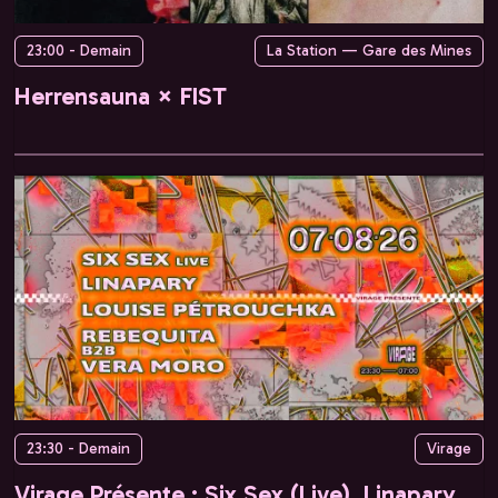
23:00 - Demain
La Station — Gare des Mines
Herrensauna × FIST
23:30 - Demain
Virage
Virage Présente : Six Sex (Live), Linapary