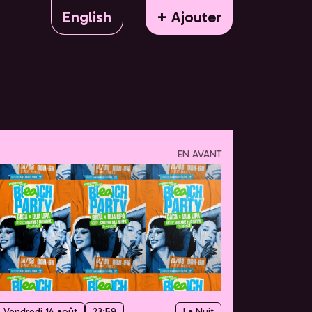
English
+ Ajouter
EN AVANT
Vendredi 14 août
23:59
La Nuit