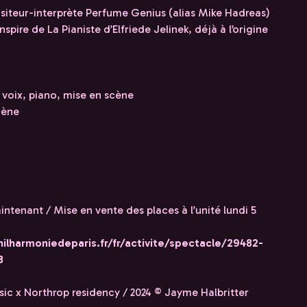
iteur-interprète Perfume Genius (alias Mike Hadreas)
spire de La Pianiste d’Elfriede Jelinek, déjà à l’origine
voix, piano, mise en scène
cène
tenant / Mise en vente des places à l’unité lundi 5
hilharmoniedeparis.fr/fr/activite/spectacle/29482-
3
ic x Northrop residency / 2024 © Jayme Halbritter