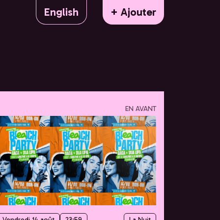
English
+ Ajouter
EN AVANT
Vendredi 14 août
23:59
La Nuit