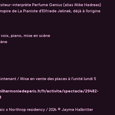
iteur-interprète Perfume Genius (alias Mike Hadreas)
spire de La Pianiste d’Elfriede Jelinek, déjà à l’origine
voix, piano, mise en scène
cène
tenant / Mise en vente des places à l’unité lundi 5
hilharmoniedeparis.fr/fr/activite/spectacle/29482-
3
ic x Northrop residency / 2024 © Jayme Halbritter