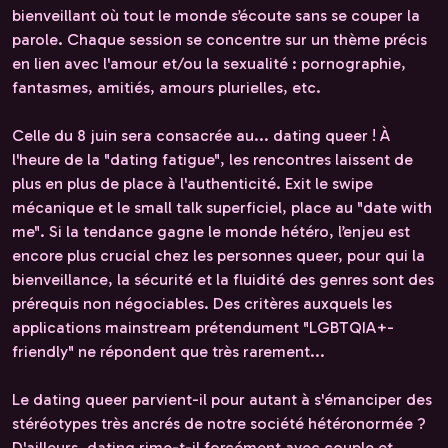
bienveillant où tout le monde s’écoute sans se couper la
parole. Chaque session se concentre sur un thème précis
en lien avec l'amour et/ou la sexualité : pornographie,
fantasmes, amitiés, amours plurielles, etc.
Celle du 8 juin sera consacrée au... dating queer ! À
l'heure de la "dating fatigue", les rencontres laissent de
plus en plus de place à l'authenticité. Exit le swipe
mécanique et le small talk superficiel, place au "date with
me". Si la tendance gagne le monde hétéro, l’enjeu est
encore plus crucial chez les personnes queer, pour qui la
bienveillance, la sécurité et la fluidité des genres sont des
prérequis non négociables. Des critères auxquels les
applications mainstream prétendument "LGBTQIA+-
friendly" ne répondent que très rarement...
Le dating queer parvient-il pour autant à s'émanciper des
stéréotypes très ancrés de notre société hétéronormée ?
D'ailleurs, dating rime-t-il forcément avec couple et