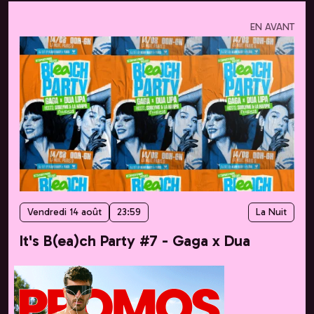
EN AVANT
Vendredi 14 août
23:59
La Nuit
It's B(ea)ch Party #7 - Gaga x Dua