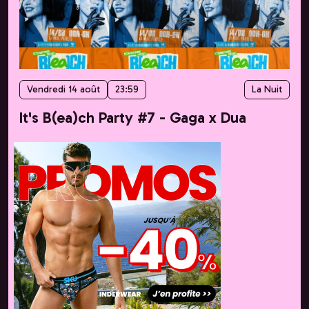
Vendredi 14 août
23:59
La Nuit
It's B(ea)ch Party #7 - Gaga x Dua