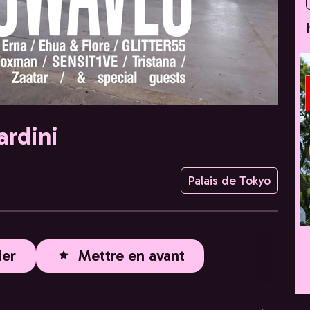
ardini
Palais de Tokyo
ier
Mettre en avant