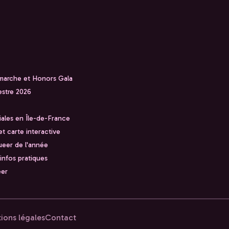
 marche et Honors Gala
stre 2026
iales en Île-de-France
t carte interactive
ueer de l'année
 infos pratiques
eer
ions légales
Contact