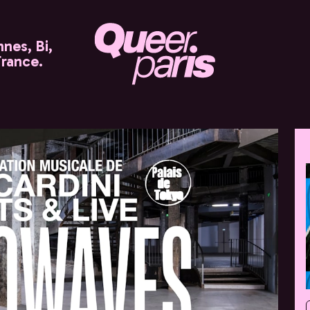
nes, Bi,
France.