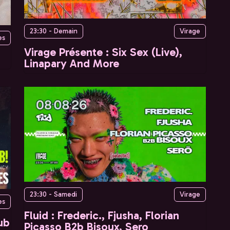
23:30 - Demain
Virage
es
Virage Présente : Six Sex (Live),
Linapary And More
23:30 - Samedi
Virage
es
Fluid : Frederic., Fjusha, Florian
ub
Picasso B2b Bisoux, Sero