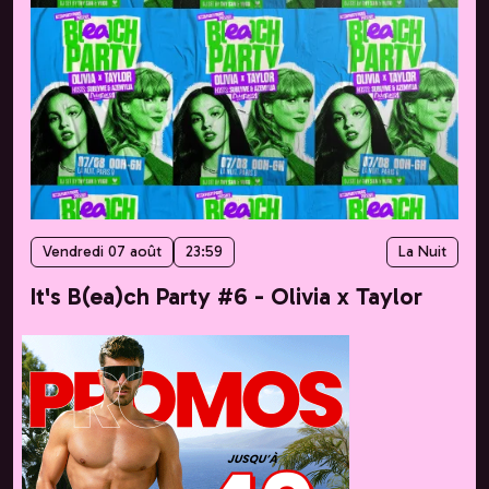
Vendredi 07 août
23:59
La Nuit
It's B(ea)ch Party #6 - Olivia x Taylor