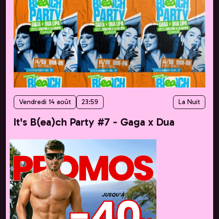
Vendredi 14 août
23:59
La Nuit
It's B(ea)ch Party #7 - Gaga x Dua