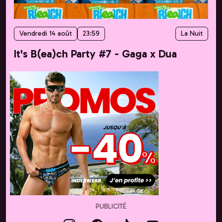
Vendredi 14 août
23:59
La Nuit
It's B(ea)ch Party #7 - Gaga x Dua
PUBLICITÉ