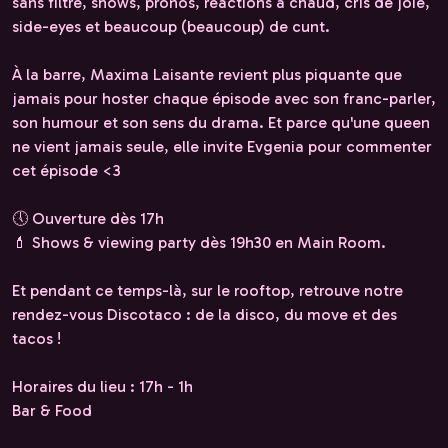
sans filtre, shows, pronos, réactions à chaud, cris de joie,
side-eyes et beaucoup (beaucoup) de cunt.
À la barre, Maxima Laisante revient plus piquante que
jamais pour hoster chaque épisode avec son franc-parler,
son humour et son sens du drama. Et parce qu'une queen
ne vient jamais seule, elle invite Evgenia pour commenter
cet épisode <3
🕔 Ouverture dès 17h
💄 Shows & viewing party dès 19h30 en Main Room.
Et pendant ce temps-là, sur le rooftop, retrouve notre
rendez-vous Discotaco : de la disco, du move et des
tacos !
Horaires du lieu : 17h - 1h
Bar & Food