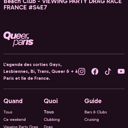
Beach Club - VIEWING PARTY DRAG RACE
FRANCE #S4E7
L'agenda des sorties Gays,
Lesbiennes, Bi, Trans, Queer & + à
Paris et Ile de France.
Quand
Quoi
Guide
Tous
Tous
Bars & Clubs
Ce weekend
Clubbing
Cruising
Viewing Party Drag
Drag