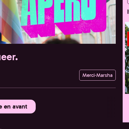
eer.
Merci·Marsha
e en avant