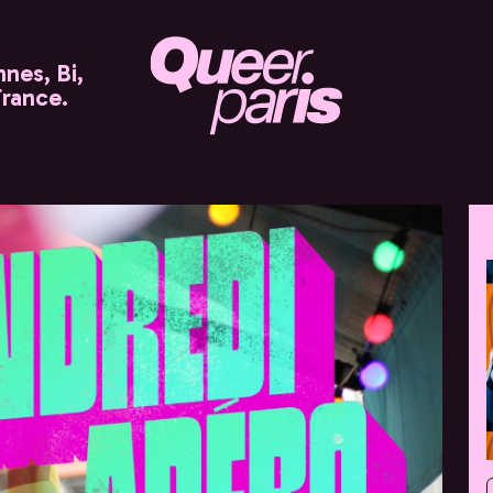
nes, Bi,
France.