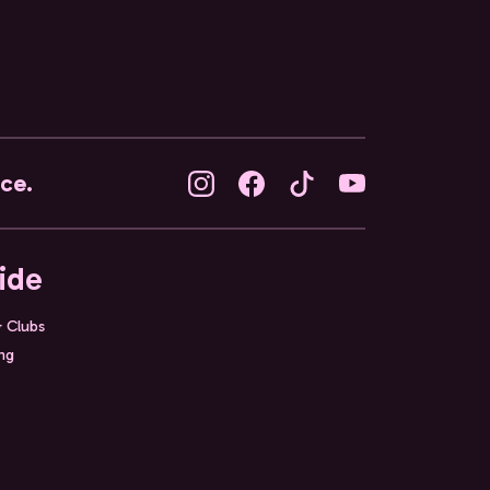
nce.
ide
& Clubs
ing