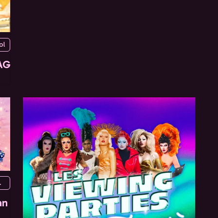
ol
AG
Paris, France
an