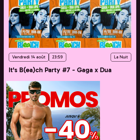
Vendredi 14 août
23:59
La Nuit
It's B(ea)ch Party #7 - Gaga x Dua