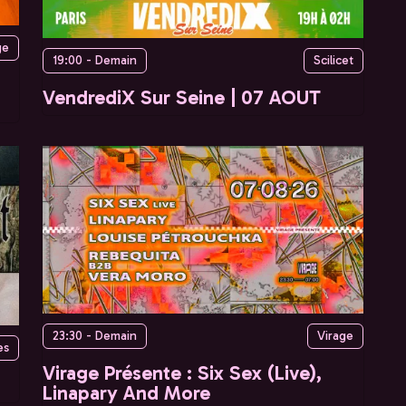
ge
19:00 - Demain
Scilicet
VendrediX Sur Seine | 07 AOUT
23:30 - Demain
Virage
es
Virage Présente : Six Sex (Live),
Linapary And More