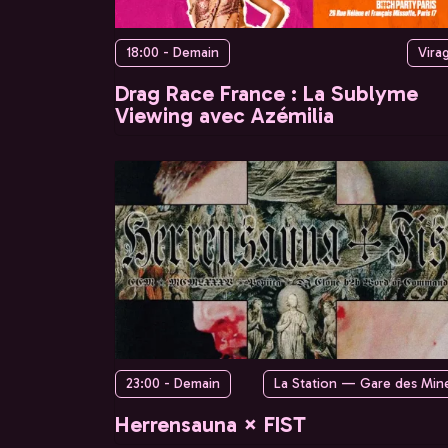
18:00 - Demain
Vira
Drag Race France : La Sublyme
Viewing avec Azémilia
23:00 - Demain
La Station — Gare des Min
Herrensauna × FIST