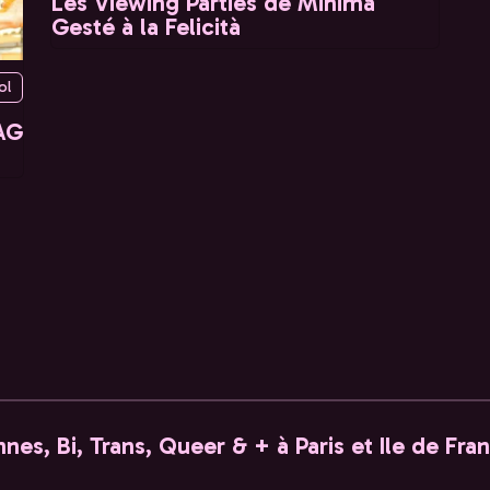
Les Viewing Parties de Minima
Gesté à la Felicità
ol
AG
nes, Bi, Trans, Queer & + à Paris et Ile de Fra