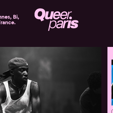
nes, Bi,
France.