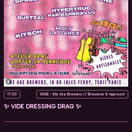
17:00
WAB : We Are Brewers // Brewerie & taproom
✨ VIDE DRESSING DRAG ✨