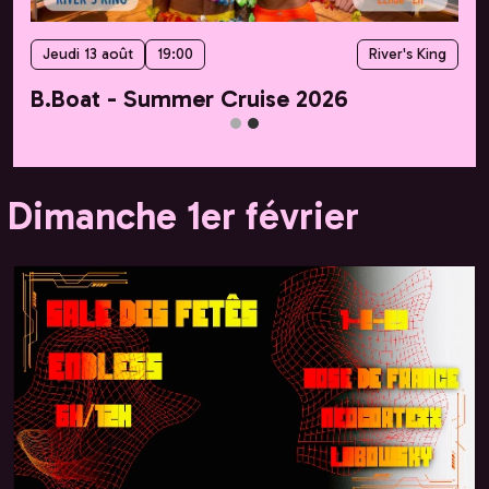
Vendredi 14 août
23:59
La Nuit
It's B(ea)ch Party #7 - Gaga x Dua
Dimanche 1er février