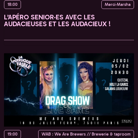
18:00
Merci·Marsha
L’APÉRO SENIOR·ES AVEC LES
AUDACIEUSES ET LES AUDACIEUX !
19:00
WAB : We Are Brewers // Brewerie & taproom