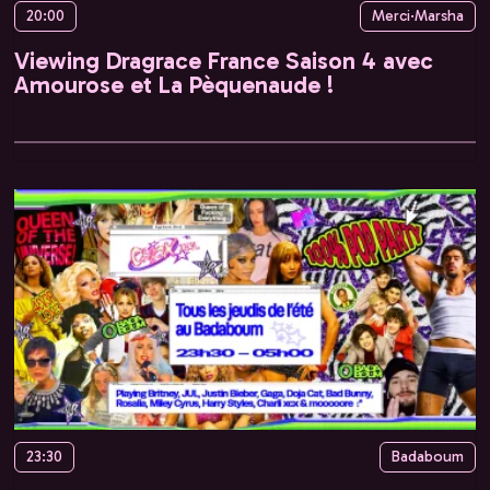
20:00
Merci·Marsha
Viewing Dragrace France Saison 4 avec
Amourose et La Pèquenaude !
23:30
Badaboum