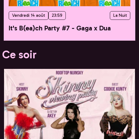
Vendredi 14 août
23:59
La Nuit
It's B(ea)ch Party #7 - Gaga x Dua
Ce soir