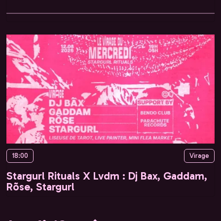
18:00
Virage
Stargurl Rituals X Lvdm : Dj Bax, Gaddam,
Rõse, Stargurl